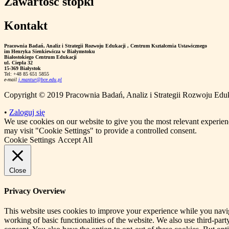
Zawartość stopki
Kontakt
Pracownia Badań, Analiz i Strategii Rozwoju Edukacji
, Centrum Kształcenia Ustawicznego
im Henryka Sienkiewicza w Białymstoku
Białostokiego Centrum Edukacji
ul. Ciepła 32
15-369 Białystok
Tel: +48 85 651 5855
e-mail
j.mantur@bce.edu.pl
Copyright © 2019 Pracownia Badań, Analiz i Strategii Rozwoju Edu
•
Zaloguj się
We use cookies on our website to give you the most relevant experien
may visit "Cookie Settings" to provide a controlled consent.
Cookie Settings
Accept All
Close
Privacy Overview
This website uses cookies to improve your experience while you navigat
working of basic functionalities of the website. We also use third-pa