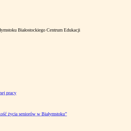
łymstoku Białostockiego Centrum Edukacji
nej pracy
kość życia seniorów w Białymstoku”