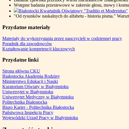
Wstępne badania przesiewowe w zakresie głosu, mowy i komuni
Białostocki Kwartalnik Oświatowy "Traditio et Modernitas"
"Od rysunków naskalnych do alfabetu - historia pisma." Warszta
Przydatne materiały
Materiały do wykorzystania przez nauczycieli w codziennej pracy
Poradnik dla zawodowców
Kształtowanie kompetencji kluczowych
Przydatne linki
Strona główna CKU
Białostocka Akademia Rodziny
Ministerstwo Edukacji i Nauki
Kuratorium Oświaty w Białymstoku
Uniwersytet w Białymstoku
Uniwersytet Medyczny w Białymstoku
Politechnika Białostocka
Biuro Karier - Politechnika Białostocka
Państwowa Inspekcja Pracy
Wojewódzki Urząd Pracy w Białymstoku