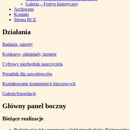
klawisze
Galeria – Festyn historyczny
Control-
Archiwum
F10,
Kontakt
aby
Strona BCE
otworzyć
menu
Działania
ułatwień
dostępu.
Badania, raporty
Konkursy, olimpiady, turnieje
Cyfrowy niezbędnik nauczyciela
Poradnik dla zawodowców
Kształtowanie kompetencji kluczowych
Galerie/fotorelacje
Główny panel boczny
Bieżące realizacje
Badanie zjawiska przemocy wśród mieszkańców Białegostoku