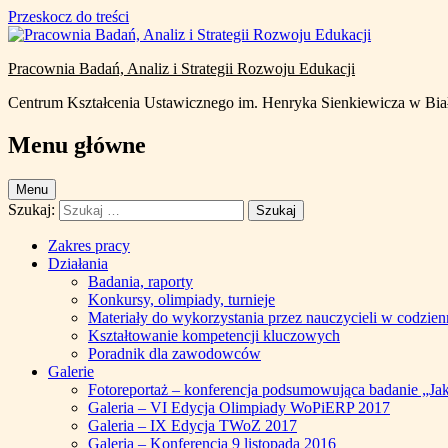
Uwaga:
Przeskocz do treści
Ta
strona
internetowa
Pracownia Badań, Analiz i Strategii Rozwoju Edukacji
zawiera
system
Centrum Kształcenia Ustawicznego im. Henryka Sienkiewicza w Bia
ułatwień
dostępu.
Menu główne
Naciśnij
klawisze
Control-
Menu
F11,
Szukaj:
aby
dostosować
Zakres pracy
stronę
Działania
internetową
Badania, raporty
dla
Konkursy, olimpiady, turnieje
osób
Materiały do wykorzystania przez nauczycieli w codzien
niedowidzących,
Kształtowanie kompetencji kluczowych
które
Poradnik dla zawodowców
korzystają
Galerie
z
Fotoreportaż – konferencja podsumowująca badanie „Ja
czytnika
Galeria – VI Edycja Olimpiady WoPiERP 2017
ekranu;
Galeria – IX Edycja TWoZ 2017
Naciśnij
Galeria – Konferencja 9 listopada 2016