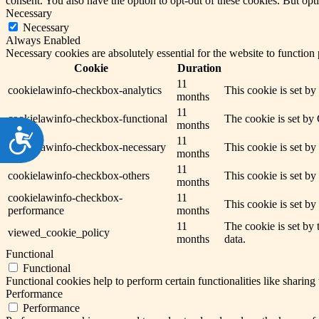
consent. You also have the option to opt-out of these cookies. But op
Necessary
Necessary
Always Enabled
Necessary cookies are absolutely essential for the website to function
Cookie
Duration
11
cookielawinfo-checkbox-analytics
This cookie is set b
months
11
cookielawinfo-checkbox-functional
The cookie is set by
months
Dostępność
11
cookielawinfo-checkbox-necessary
This cookie is set b
months
11
cookielawinfo-checkbox-others
This cookie is set b
months
cookielawinfo-checkbox-
11
This cookie is set b
performance
months
11
The cookie is set by
viewed_cookie_policy
months
data.
Functional
Functional
Functional cookies help to perform certain functionalities like sharing 
Performance
Performance