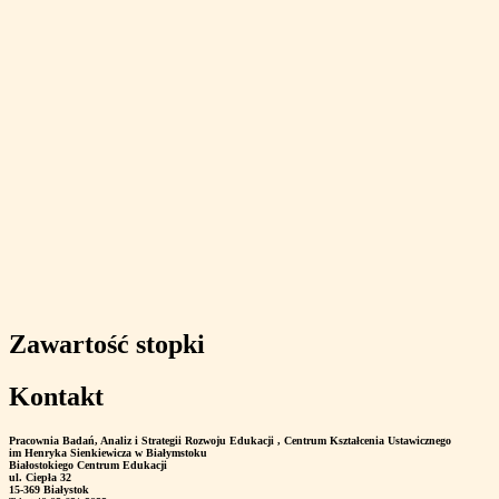
Zawartość stopki
Kontakt
Pracownia Badań, Analiz i Strategii Rozwoju Edukacji
, Centrum Kształcenia Ustawicznego
im Henryka Sienkiewicza w Białymstoku
Białostokiego Centrum Edukacji
ul. Ciepła 32
15-369 Białystok