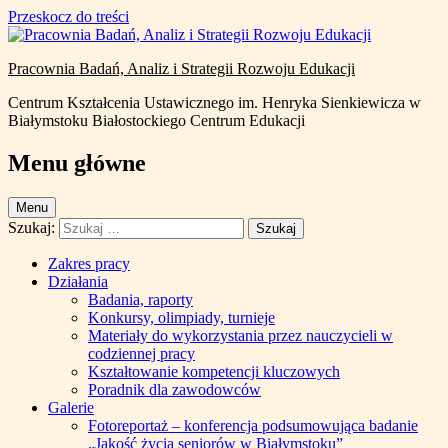
Uwaga:
Przeskocz do treści
Ta
strona
internetowa
Pracownia Badań, Analiz i Strategii Rozwoju Edukacji
zawiera
system
Centrum Kształcenia Ustawicznego im. Henryka Sienkiewicza w
ułatwień
Białymstoku Białostockiego Centrum Edukacji
dostępu.
Menu główne
Menu
Szukaj:
Zakres pracy
Działania
Badania, raporty
Konkursy, olimpiady, turnieje
Materiały do wykorzystania przez nauczycieli w
codziennej pracy
Kształtowanie kompetencji kluczowych
Poradnik dla zawodowców
Galerie
Fotoreportaż – konferencja podsumowująca badanie
„Jakość życia seniorów w Białymstoku”