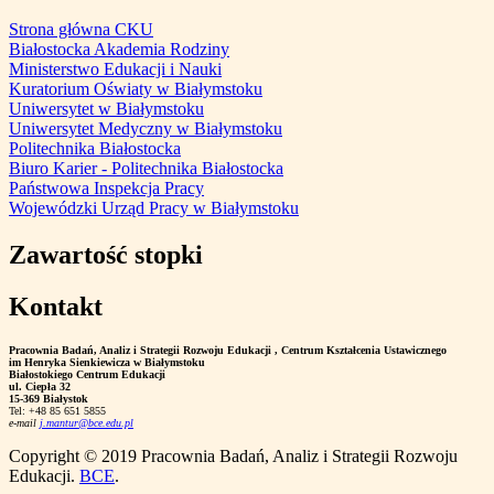
Strona główna CKU
Białostocka Akademia Rodziny
Ministerstwo Edukacji i Nauki
Kuratorium Oświaty w Białymstoku
Uniwersytet w Białymstoku
Uniwersytet Medyczny w Białymstoku
Politechnika Białostocka
Biuro Karier - Politechnika Białostocka
Państwowa Inspekcja Pracy
Wojewódzki Urząd Pracy w Białymstoku
Zawartość stopki
Kontakt
Pracownia Badań, Analiz i Strategii Rozwoju Edukacji
, Centrum Kształcenia Ustawicznego
im Henryka Sienkiewicza w Białymstoku
Białostokiego Centrum Edukacji
ul. Ciepła 32
15-369 Białystok
Tel: +48 85 651 5855
e-mail
j.mantur@bce.edu.pl
Copyright © 2019 Pracownia Badań, Analiz i Strategii Rozwoju
Edukacji.
BCE
.