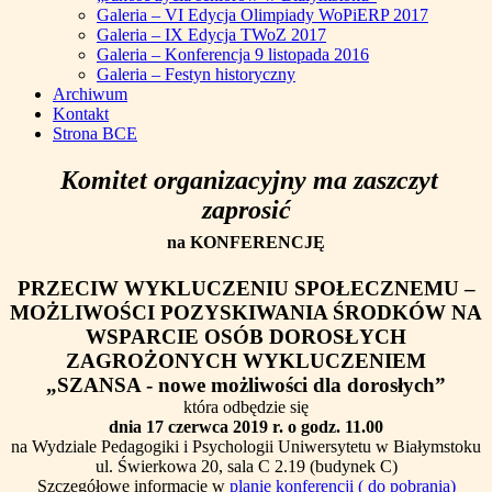
Galeria – VI Edycja Olimpiady WoPiERP 2017
Galeria – IX Edycja TWoZ 2017
Galeria – Konferencja 9 listopada 2016
Galeria – Festyn historyczny
Archiwum
Kontakt
Strona BCE
Komitet organizacyjny ma zaszczyt
zaprosić
na KONFERENCJĘ
PRZECIW WYKLUCZENIU SPOŁECZNEMU –
MOŻLIWOŚCI POZYSKIWANIA ŚRODKÓW
NA
WSPARCIE OSÓB DOROSŁYCH
ZAGROŻONYCH WYKLUCZENIEM
„SZANSA - nowe możliwości dla dorosłych”
która odbędzie się
dnia 17 czerwca 2019 r. o godz. 11.00
na Wydziale Pedagogiki i Psychologii Uniwersytetu w Białymstoku
ul. Świerkowa 20, sala C 2.19 (budynek C)
Szczegółowe informacje w
planie konferencji ( do pobrania)