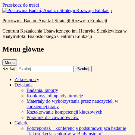
Uwaga:
Przeskocz do treści
Ta
strona
internetowa
Pracownia Badań, Analiz i Strategii Rozwoju Edukacji
zawiera
system
Centrum Kształcenia Ustawicznego im. Henryka Sienkiewicza w
ułatwień
Białymstoku Białostockiego Centrum Edukacji
dostępu.
Menu główne
Menu
Szukaj:
Zakres pracy
Działania
Badania, raporty
Konkursy, olimpiady, turnieje
Materiały do wykorzystania przez nauczycieli w
codziennej pracy
Kształtowanie kompetencji kluczowych
Poradnik dla zawodowców
Galerie
Fotoreportaż – konferencja podsumowująca badanie
„Jakość życia seniorów w Białymstoku”