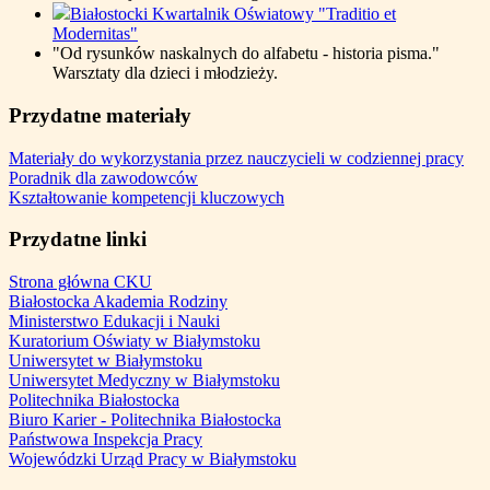
Białostocki Kwartalnik Oświatowy "Traditio et
Modernitas"
"Od rysunków naskalnych do alfabetu - historia pisma."
Warsztaty dla dzieci i młodzieży.
Przydatne materiały
Materiały do wykorzystania przez nauczycieli w codziennej pracy
Poradnik dla zawodowców
Kształtowanie kompetencji kluczowych
Przydatne linki
Strona główna CKU
Białostocka Akademia Rodziny
Ministerstwo Edukacji i Nauki
Kuratorium Oświaty w Białymstoku
Uniwersytet w Białymstoku
Uniwersytet Medyczny w Białymstoku
Politechnika Białostocka
Biuro Karier - Politechnika Białostocka
Państwowa Inspekcja Pracy
Wojewódzki Urząd Pracy w Białymstoku