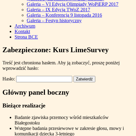
Galeria – VI Edycja Olimpiady WoPiERP 2017
Galeria – IX Edycja TWoZ 2017
Galeria – Konferencja 9 listopada 2016
Galeria – Festyn historyczny
Archiwum
Kontakt
Strona BCE
Zabezpieczone: Kurs LimeSurvey
Treść jest chroniona hasłem. Aby ją zobaczyć, proszę poniżej
wprowadzić hasło:
Hasło:
Główny panel boczny
Bieżące realizacje
Badanie zjawiska przemocy wśród mieszkańców
Białegostoku
Wstępne badania przesiewowe w zakresie głosu, mowy i
komunikacji dziecka 3-letniego