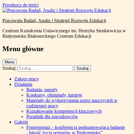
Uwaga:
Przeskocz do treści
Ta
strona
internetowa
Pracownia Badań, Analiz i Strategii Rozwoju Edukacji
zawiera
system
Centrum Kształcenia Ustawicznego im. Henryka Sienkiewicza w
ułatwień
Białymstoku Białostockiego Centrum Edukacji
dostępu.
Menu główne
Menu
Szukaj:
Zakres pracy
Działania
Badania, raporty
Konkursy, olimpiady, turnieje
Materiały do wykorzystania przez nauczycieli w
codziennej pracy
Kształtowanie kompetencji kluczowych
Poradnik dla zawodowców
Galerie
Fotoreportaż – konferencja podsumowująca badanie
„Jakość życia seniorów w Białymstoku”